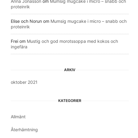
Anna Jonasson
om
Mumsig mugcake i micro – snabb och
proteinrik
Elise och Norun
om
Mumsig mugcake i micro – snabb och
proteinrik
Frei
om
Mustig och god morotssoppa med kokos och
ingefära
ARKIV
oktober 2021
KATEGORIER
Allmänt
Återhämtning