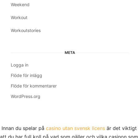
Weekend
Workout
Workoutstories
META
Logga in
Flöde för inlägg
Flöde för kommentarer
WordPress.org
Innan du spelar på
casino utan svensk licens
är det viktigt
att du har full koll på vad som gäller och vilka casinon som