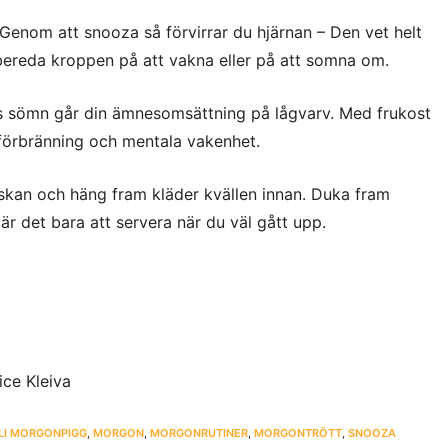
 Genom att snooza så förvirrar du hjärnan – Den vet helt
bereda kroppen på att vakna eller på att somna om.
ts sömn går din ämnesomsättning på lågvarv. Med frukost
 förbränning och mentala vakenhet.
kan och häng fram kläder kvällen innan. Duka fram
 är det bara att servera när du väl gått upp.
ice Kleiva
LI MORGONPIGG
,
MORGON
,
MORGONRUTINER
,
MORGONTRÖTT
,
SNOOZA