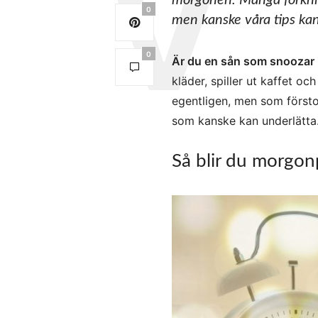
morgonen. Många förknip
0
men kanske våra tips kan
0
Är du en sån som snoozar i
kläder, spiller ut kaffet oc
egentligen, men som förstor
som kanske kan underlätta
Så blir du morgon