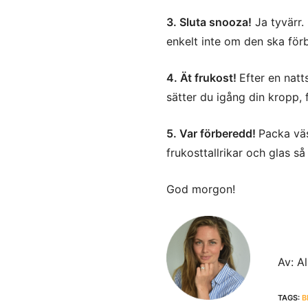
3. Sluta snooza!
Ja tyvärr.
enkelt inte om den ska för
4. Ät frukost!
Efter en nat
sätter du igång din kropp,
5. Var förberedd!
Packa väs
frukosttallrikar och glas så
God morgon!
Av: Al
TAGS:
B