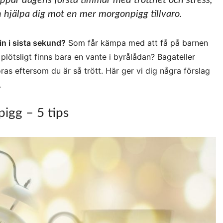
par dagens första timmar med trötthet och stress,
 hjälpa dig mot en mer morgonpigg tillvaro.
n i sista sekund?
Som får kämpa med att få på barnen
h plötsligt finns bara en vante i byrålådan? Bagateller
as eftersom du är så trött. Här ger vi dig några förslag
.
pigg – 5 tips