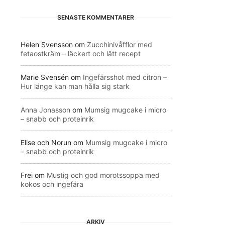
SENASTE KOMMENTARER
Helen Svensson
om
Zucchinivåfflor med
fetaostkräm – läckert och lätt recept
Marie Svensén
om
Ingefärsshot med citron –
Hur länge kan man hålla sig stark
Anna Jonasson
om
Mumsig mugcake i micro
– snabb och proteinrik
Elise och Norun
om
Mumsig mugcake i micro
– snabb och proteinrik
Frei
om
Mustig och god morotssoppa med
kokos och ingefära
ARKIV