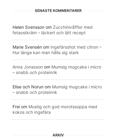
SENASTE KOMMENTARER
Helen Svensson
om
Zucchinivåfflor med
fetaostkräm – läckert och lätt recept
Marie Svensén
om
Ingefärsshot med citron –
Hur länge kan man hålla sig stark
Anna Jonasson
om
Mumsig mugcake i micro
– snabb och proteinrik
Elise och Norun
om
Mumsig mugcake i micro
– snabb och proteinrik
Frei
om
Mustig och god morotssoppa med
kokos och ingefära
ARKIV