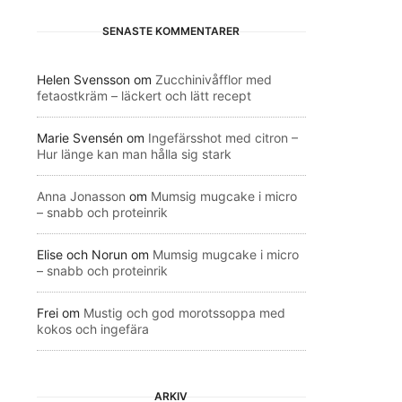
SENASTE KOMMENTARER
Helen Svensson
om
Zucchinivåfflor med
fetaostkräm – läckert och lätt recept
Marie Svensén
om
Ingefärsshot med citron –
Hur länge kan man hålla sig stark
Anna Jonasson
om
Mumsig mugcake i micro
– snabb och proteinrik
Elise och Norun
om
Mumsig mugcake i micro
– snabb och proteinrik
Frei
om
Mustig och god morotssoppa med
kokos och ingefära
ARKIV