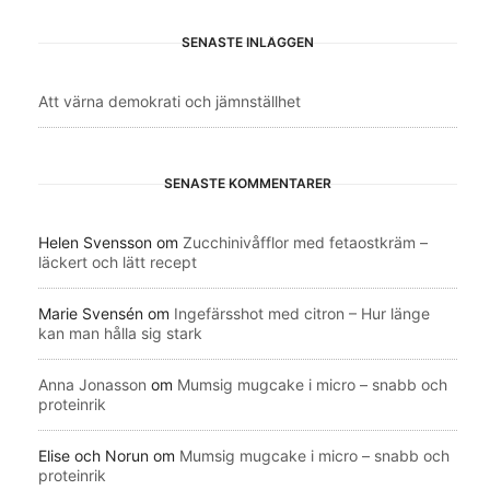
SENASTE INLÄGGEN
Att värna demokrati och jämnställhet
SENASTE KOMMENTARER
Helen Svensson
om
Zucchinivåfflor med fetaostkräm –
läckert och lätt recept
Marie Svensén
om
Ingefärsshot med citron – Hur länge
kan man hålla sig stark
Anna Jonasson
om
Mumsig mugcake i micro – snabb och
proteinrik
Elise och Norun
om
Mumsig mugcake i micro – snabb och
proteinrik