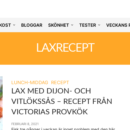
KOST
BLOGGAR
SKÖNHET
TESTER
VECKANS 
LAXRECEPT
LUNCH-MIDDAG
RECEPT
LAX MED DIJON- OCH
VITLÖKSSÅS – RECEPT FRÅN
VICTORIAS PROVKÖK
FEBRUARI 8, 2021
Fisk tre gånger i veckan är inget problem med den här