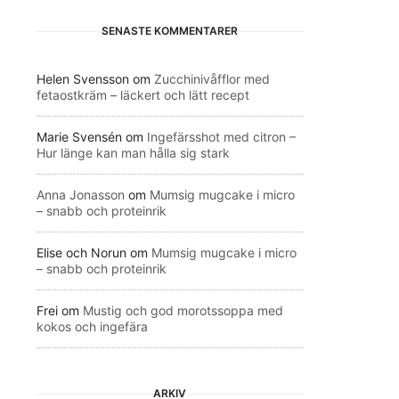
SENASTE KOMMENTARER
Helen Svensson
om
Zucchinivåfflor med
fetaostkräm – läckert och lätt recept
Marie Svensén
om
Ingefärsshot med citron –
Hur länge kan man hålla sig stark
Anna Jonasson
om
Mumsig mugcake i micro
– snabb och proteinrik
Elise och Norun
om
Mumsig mugcake i micro
– snabb och proteinrik
Frei
om
Mustig och god morotssoppa med
kokos och ingefära
ARKIV