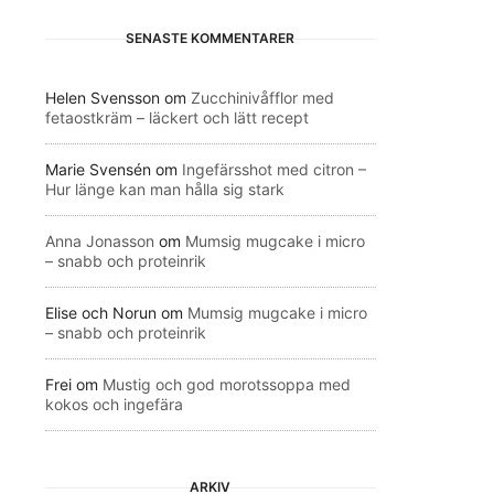
SENASTE KOMMENTARER
Helen Svensson
om
Zucchinivåfflor med
fetaostkräm – läckert och lätt recept
Marie Svensén
om
Ingefärsshot med citron –
Hur länge kan man hålla sig stark
Anna Jonasson
om
Mumsig mugcake i micro
– snabb och proteinrik
Elise och Norun
om
Mumsig mugcake i micro
– snabb och proteinrik
Frei
om
Mustig och god morotssoppa med
kokos och ingefära
ARKIV