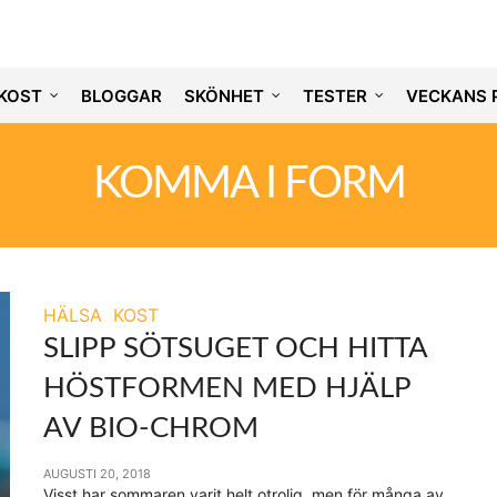
KOST
BLOGGAR
SKÖNHET
TESTER
VECKANS 
KOMMA I FORM
HÄLSA
KOST
SLIPP SÖTSUGET OCH HITTA
HÖSTFORMEN MED HJÄLP
AV BIO-CHROM
AUGUSTI 20, 2018
Visst har sommaren varit helt otrolig, men för många av