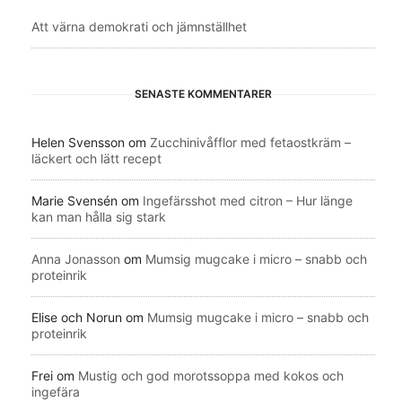
Att värna demokrati och jämnställhet
SENASTE KOMMENTARER
Helen Svensson
om
Zucchinivåfflor med fetaostkräm –
läckert och lätt recept
Marie Svensén
om
Ingefärsshot med citron – Hur länge
kan man hålla sig stark
Anna Jonasson
om
Mumsig mugcake i micro – snabb och
proteinrik
Elise och Norun
om
Mumsig mugcake i micro – snabb och
proteinrik
Frei
om
Mustig och god morotssoppa med kokos och
ingefära