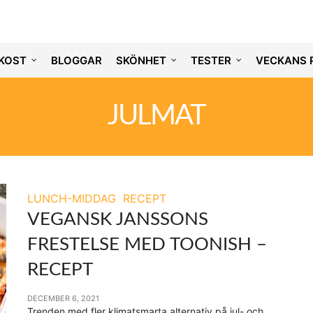
KOST
BLOGGAR
SKÖNHET
TESTER
VECKANS 
JULMAT
LUNCH-MIDDAG
RECEPT
VEGANSK JANSSONS
FRESTELSE MED TOONISH –
RECEPT
DECEMBER 6, 2021
Trenden med fler klimatsmarta alternativ på jul- och