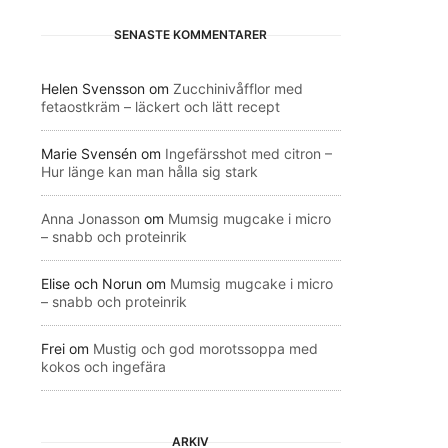
SENASTE KOMMENTARER
Helen Svensson
om
Zucchinivåfflor med
fetaostkräm – läckert och lätt recept
Marie Svensén
om
Ingefärsshot med citron –
Hur länge kan man hålla sig stark
Anna Jonasson
om
Mumsig mugcake i micro
– snabb och proteinrik
Elise och Norun
om
Mumsig mugcake i micro
– snabb och proteinrik
Frei
om
Mustig och god morotssoppa med
kokos och ingefära
ARKIV