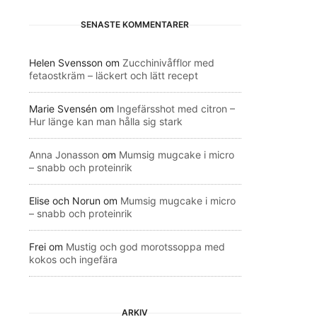
SENASTE KOMMENTARER
Helen Svensson
om
Zucchinivåfflor med
fetaostkräm – läckert och lätt recept
Marie Svensén
om
Ingefärsshot med citron –
Hur länge kan man hålla sig stark
Anna Jonasson
om
Mumsig mugcake i micro
– snabb och proteinrik
Elise och Norun
om
Mumsig mugcake i micro
– snabb och proteinrik
Frei
om
Mustig och god morotssoppa med
kokos och ingefära
ARKIV