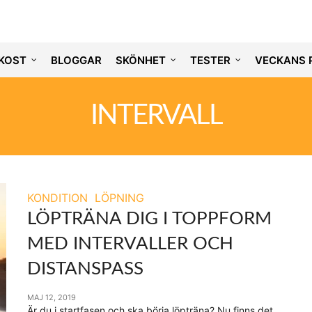
KOST
BLOGGAR
SKÖNHET
TESTER
VECKANS 
INTERVALL
KONDITION
LÖPNING
LÖPTRÄNA DIG I TOPPFORM
MED INTERVALLER OCH
DISTANSPASS
MAJ 12, 2019
Är du i startfasen och ska börja löpträna? Nu finns det