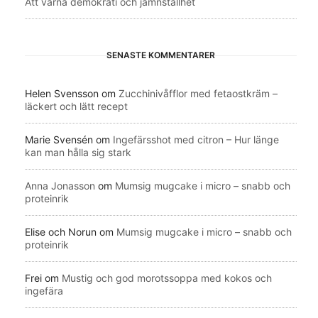
Att värna demokrati och jämnställhet
SENASTE KOMMENTARER
Helen Svensson
om
Zucchinivåfflor med fetaostkräm –
läckert och lätt recept
Marie Svensén
om
Ingefärsshot med citron – Hur länge
kan man hålla sig stark
Anna Jonasson
om
Mumsig mugcake i micro – snabb och
proteinrik
Elise och Norun
om
Mumsig mugcake i micro – snabb och
proteinrik
Frei
om
Mustig och god morotssoppa med kokos och
ingefära