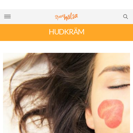
HUDKRÄM