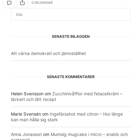
0 DELNINGAR
SENASTE INLÄGGEN
Att värna demokrati och jämnställhet
SENASTE KOMMENTARER
Helen Svensson
om
Zucchinivåfflor med fetaostkräm –
läckert och lätt recept
Marie Svensén
om
Ingefärsshot med citron – Hur länge
kan man hålla sig stark
Anna Jonasson
om
Mumsig mugcake i micro – snabb och
proteinrik