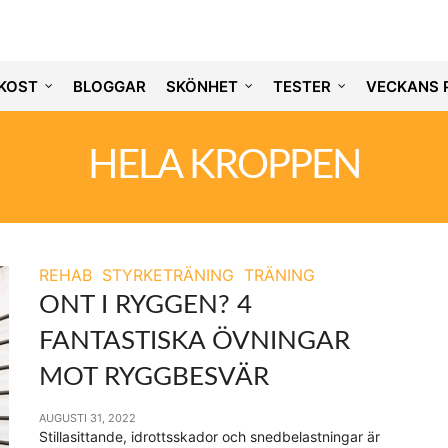
KOST
BLOGGAR
SKÖNHET
TESTER
VECKANS 
HELA KROPPEN
REHAB
STYRKETRÄNING
TRÄNING
ONT I RYGGEN? 4
FANTASTISKA ÖVNINGAR
MOT RYGGBESVÄR
AUGUSTI 31, 2022
Stillasittande, idrottsskador och snedbelastningar är