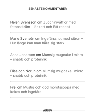
SENASTE KOMMENTARER
Helen Svensson
om
Zucchinivåfflor med
fetaostkräm – läckert och lätt recept
Marie Svensén
om
Ingefärsshot med citron –
Hur länge kan man hålla sig stark
Anna Jonasson
om
Mumsig mugcake i micro
– snabb och proteinrik
Elise och Norun
om
Mumsig mugcake i micro
– snabb och proteinrik
Frei
om
Mustig och god morotssoppa med
kokos och ingefära
ARKIV