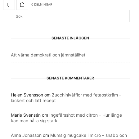
0 DELNINGAR
SENASTE INLÄGGEN
Att värna demokrati och jämnställhet
SENASTE KOMMENTARER
Helen Svensson
om
Zucchinivåfflor med fetaostkräm –
läckert och lätt recept
Marie Svensén
om
Ingefärsshot med citron – Hur länge
kan man hålla sig stark
Anna Jonasson
om
Mumsig mugcake i micro – snabb och