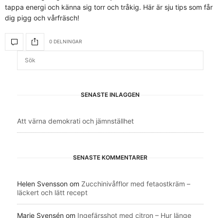
tappa energi och känna sig torr och tråkig. Här är sju tips som får
dig pigg och vårfräsch!
0 DELNINGAR
SENASTE INLÄGGEN
Att värna demokrati och jämnställhet
SENASTE KOMMENTARER
Helen Svensson
om
Zucchinivåfflor med fetaostkräm –
läckert och lätt recept
Marie Svensén
om
Ingefärsshot med citron – Hur länge