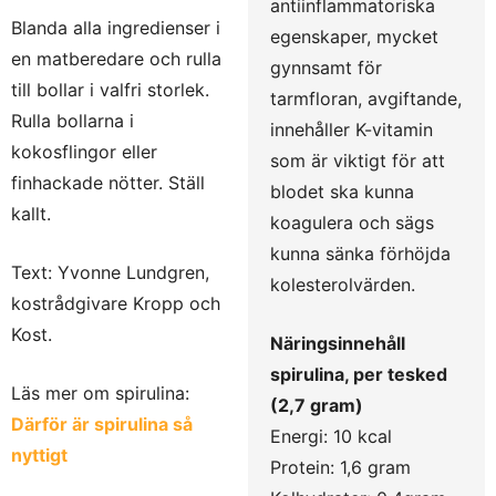
antiinflammatoriska
Blanda alla ingredienser i
egenskaper, mycket
en matberedare och rulla
gynnsamt för
till bollar i valfri storlek.
tarmfloran, avgiftande,
Rulla bollarna i
innehåller K-vitamin
kokosflingor eller
som är viktigt för att
finhackade nötter. Ställ
blodet ska kunna
kallt.
koagulera och sägs
kunna sänka förhöjda
Text: Yvonne Lundgren,
kolesterolvärden.
kostrådgivare Kropp och
Kost.
Näringsinnehåll
spirulina, per tesked
Läs mer om spirulina:
(2,7 gram)
Därför är spirulina så
Energi: 10 kcal
nyttigt
Protein: 1,6 gram