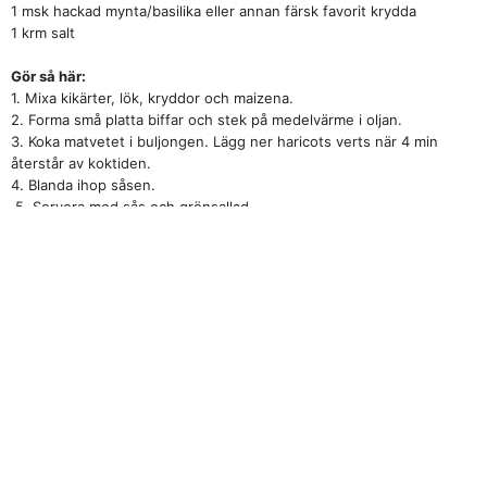
1 msk hackad mynta/basilika eller annan färsk favorit krydda
1 krm salt
Gör så här:
1. Mixa kikärter, lök, kryddor och maizena.
2. Forma små platta biffar och stek på medelvärme i oljan.
3. Koka matvetet i buljongen. Lägg ner haricots verts när 4 min
återstår av koktiden.
4. Blanda ihop såsen.
5. Servera med sås och grönsallad.
Recept och foto: Camilla Roa Cortés
Fler hälsosamma recept hittar du i Camillas blogg:
Vägen till en
livsstilsförändring