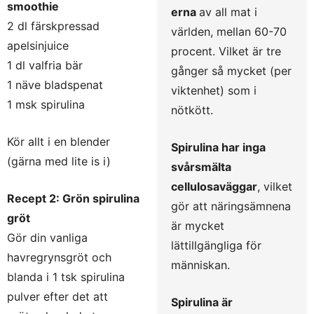
smoothie
erna
av all mat i
2 dl färskpressad
världen, mellan 60-70
apelsinjuice
procent. Vilket är tre
1 dl valfria bär
gånger så mycket (per
1 näve bladspenat
viktenhet) som i
1 msk spirulina
nötkött.
Kör allt i en blender
Spirulina har inga
(gärna med lite is i)
svårsmälta
cellulosaväggar
, vilket
Recept 2: Grön spirulina
gör att näringsämnena
gröt
är mycket
Gör din vanliga
lättillgängliga för
havregrynsgröt och
människan.
blanda i 1 tsk spirulina
pulver efter det att
Spirulina är