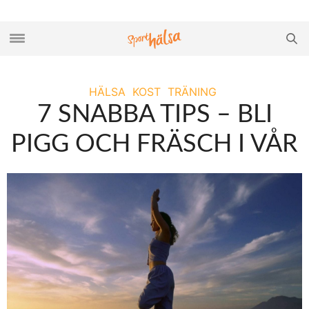
HÄLSA
KOST
TRÄNING
7 SNABBA TIPS – BLI
PIGG OCH FRÄSCH I VÅR