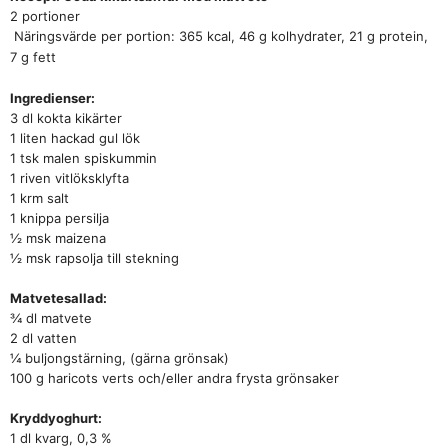
2 portioner
Näringsvärde per portion: 365 kcal, 46 g kolhydrater, 21 g protein,
7 g fett
Ingredienser:
3 dl kokta kikärter
1 liten hackad gul lök
1 tsk malen spiskummin
1 riven vitlöksklyfta
1 krm salt
1 knippa persilja
½ msk maizena
½ msk rapsolja till stekning
Matvetesallad:
¾ dl matvete
2 dl vatten
¼
buljongstärning, (gärna grönsak)
100 g haricots verts och/eller andra frysta grönsaker
Kryddyoghurt:
1 dl kvarg, 0,3 %