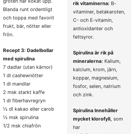
gröten har kokat upp.
rik vitaminerna:
B-
Blanda runt ordentligt
vitaminer, betakaroten,
och toppa med favorit
C- och E-vitamin,
frukt, bär, nötter eller
antioxidanter och
frön.
fettsyror.
Recept 3: Dadelbollar
Spirulina är rik på
med spirulina
mineralerna:
Kalium,
7 dadlar (utan kärnor)
kalcium, krom, järn,
1 dl cashewnötter
koppar, magnesium,
1 dl mandlar
fosfor, selen, natrium
2 msk starkt kaffe
och zink.
1 dl fiberhavregryn
½ dl kakao eller carob
Spirulina Innehåller
½ msk spirulina
mycket klorofyll,
som
1/2 msk chiafrön
har