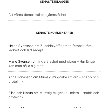
SENASTE INLÄGGEN
Att värna demokrati och jämnställhet
SENASTE KOMMENTARER
Helen Svensson
om
Zucchinivåfflor med fetaostkräm –
läckert och lätt recept
Marie Svensén
om
Ingefärsshot med citron – Hur länge
kan man hålla sig stark
Anna Jonasson
om
Mumsig mugcake i micro – snabb och
proteinrik
Elise och Norun
om
Mumsig mugcake i micro – snabb och
proteinrik