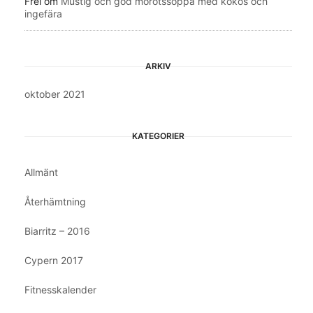
Frei
om
Mustig och god morotssoppa med kokos och
ingefära
ARKIV
oktober 2021
KATEGORIER
Allmänt
Återhämtning
Biarritz – 2016
Cypern 2017
Fitnesskalender