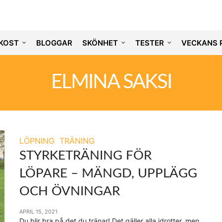
KOST
BLOGGAR
SKÖNHET
TESTER
VECKANS 
ELMINA SAKSI
LÖPNING
TRÄNING
STYRKETRÄNING FÖR
LÖPARE – MÄNGD, UPPLÄGG
OCH ÖVNINGAR
APRIL 15, 2021
Du blir bra på det du tränar! Det gäller alla idrotter, men