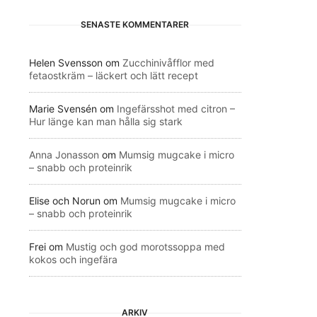
SENASTE KOMMENTARER
Helen Svensson
om
Zucchinivåfflor med
fetaostkräm – läckert och lätt recept
Marie Svensén
om
Ingefärsshot med citron –
Hur länge kan man hålla sig stark
Anna Jonasson
om
Mumsig mugcake i micro
– snabb och proteinrik
Elise och Norun
om
Mumsig mugcake i micro
– snabb och proteinrik
Frei
om
Mustig och god morotssoppa med
kokos och ingefära
ARKIV