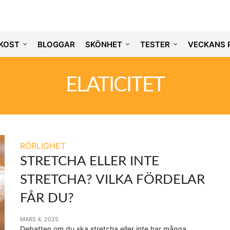
KOST
BLOGGAR
SKÖNHET
TESTER
VECKANS 
ELATICITET
RÖRLIGHET
STRETCHA ELLER INTE
STRETCHA? VILKA FÖRDELAR
FÅR DU?
MARS 4, 2025
Debatten om du ska stretcha eller inte har många