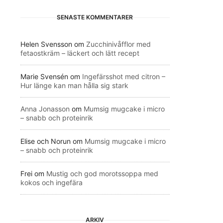
SENASTE KOMMENTARER
Helen Svensson
om
Zucchinivåfflor med
fetaostkräm – läckert och lätt recept
Marie Svensén
om
Ingefärsshot med citron –
Hur länge kan man hålla sig stark
Anna Jonasson
om
Mumsig mugcake i micro
– snabb och proteinrik
Elise och Norun
om
Mumsig mugcake i micro
– snabb och proteinrik
Frei
om
Mustig och god morotssoppa med
kokos och ingefära
ARKIV