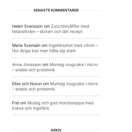
SENASTE KOMMENTARER
Helen Svensson
om
Zucchinivåfflor med
fetaostkräm – läckert och lätt recept
Marie Svensén
om
Ingefärsshot med citron –
Hur länge kan man hålla sig stark
Anna Jonasson
om
Mumsig mugcake i micro
– snabb och proteinrik
Elise och Norun
om
Mumsig mugcake i micro
– snabb och proteinrik
Frei
om
Mustig och god morotssoppa med
kokos och ingefära
ARKIV