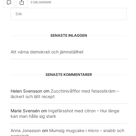
0 DELNINGAR
SENASTE INLÄGGEN
Att värna demokrati och jämnställhet
SENASTE KOMMENTARER
Helen Svensson
om
Zucchinivåfflor med fetaostkräm –
läckert och lätt recept
Marie Svensén
om
Ingefärsshot med citron – Hur länge
kan man hålla sig stark
Anna Jonasson
om
Mumsig mugcake i micro – snabb och
proteinrik