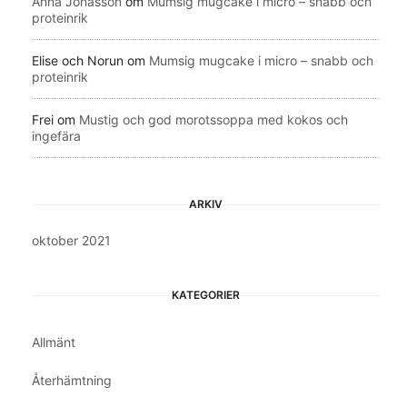
Anna Jonasson
om
Mumsig mugcake i micro – snabb och
proteinrik
Elise och Norun
om
Mumsig mugcake i micro – snabb och
proteinrik
Frei
om
Mustig och god morotssoppa med kokos och
ingefära
ARKIV
oktober 2021
KATEGORIER
Allmänt
Återhämtning