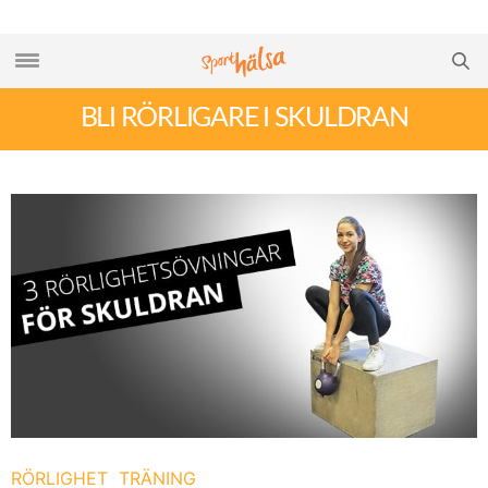
BLI RÖRLIGARE I SKULDRAN
RÖRLIGHET
TRÄNING