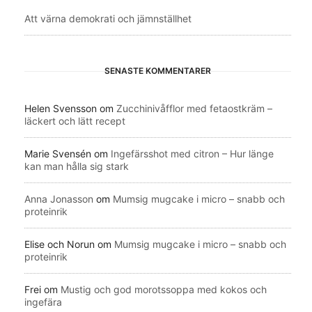
Att värna demokrati och jämnställhet
SENASTE KOMMENTARER
Helen Svensson
om
Zucchinivåfflor med fetaostkräm –
läckert och lätt recept
Marie Svensén
om
Ingefärsshot med citron – Hur länge
kan man hålla sig stark
Anna Jonasson
om
Mumsig mugcake i micro – snabb och
proteinrik
Elise och Norun
om
Mumsig mugcake i micro – snabb och
proteinrik
Frei
om
Mustig och god morotssoppa med kokos och
ingefära