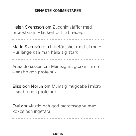
SENASTE KOMMENTARER
Helen Svensson
om
Zucchinivåfflor med
fetaostkräm – läckert och lätt recept
Marie Svensén
om
Ingefärsshot med citron –
Hur länge kan man hålla sig stark
Anna Jonasson
om
Mumsig mugcake i micro
– snabb och proteinrik
Elise och Norun
om
Mumsig mugcake i micro
– snabb och proteinrik
Frei
om
Mustig och god morotssoppa med
kokos och ingefära
ARKIV