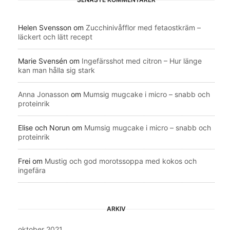
Helen Svensson
om
Zucchinivåfflor med fetaostkräm –
läckert och lätt recept
Marie Svensén
om
Ingefärsshot med citron – Hur länge
kan man hålla sig stark
Anna Jonasson
om
Mumsig mugcake i micro – snabb och
proteinrik
Elise och Norun
om
Mumsig mugcake i micro – snabb och
proteinrik
Frei
om
Mustig och god morotssoppa med kokos och
ingefära
ARKIV
oktober 2021