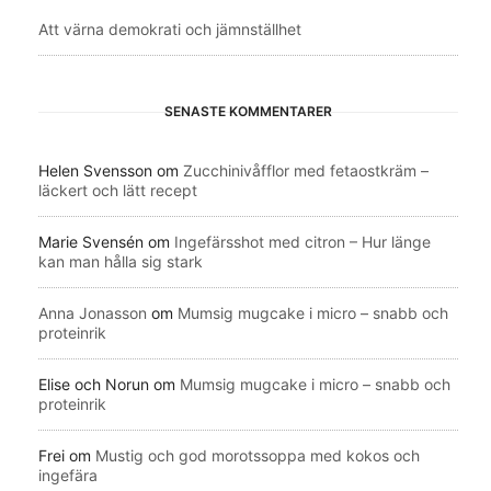
Att värna demokrati och jämnställhet
SENASTE KOMMENTARER
Helen Svensson
om
Zucchinivåfflor med fetaostkräm –
läckert och lätt recept
Marie Svensén
om
Ingefärsshot med citron – Hur länge
kan man hålla sig stark
Anna Jonasson
om
Mumsig mugcake i micro – snabb och
proteinrik
Elise och Norun
om
Mumsig mugcake i micro – snabb och
proteinrik
Frei
om
Mustig och god morotssoppa med kokos och
ingefära