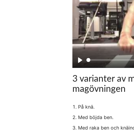
P
l
3 varianter av 
a
magövningen
y
På knä.
Med böjda ben.
Med raka ben och knäin