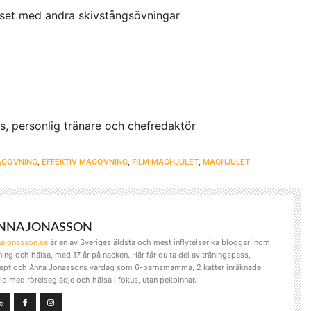
s
set med andra skivstångsövningar
c
r
e
e
n
is, personlig tränare och chefredaktör
AGÖVNING
,
EFFEKTIV MAGÖVNING
,
FILM MAGHJULET
,
MAGHJULET
NNA JONASSON
najonasson.se
är en av Sveriges äldsta och mest inflytelserika bloggar inom
ning och hälsa, med 17 år på nacken. Här får du ta del av träningspass,
ept och Anna Jonassons vardag som 6-barnsmamma, 2 katter inräknade.
tid med rörelseglädje och hälsa i fokus, utan pekpinnar.