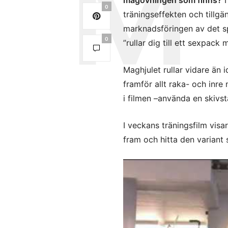
magövningen som finns?
I
0
träningseffekten och tillgä
marknadsföringen av det s
0
”rullar dig till ett sexpack
Maghjulet rullar vidare än
framför allt raka- och inr
i filmen –använda en skivst
I veckans träningsfilm visar
fram och hitta den variant