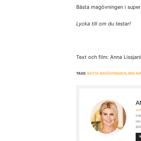
Bästa magövningen i super
Lycka till om du testar!
Text och film: Anna Lissjan
TAGS:
BÄSTA MAGÖVNINGEN
,
BRA M
A
an
trä
rec
All