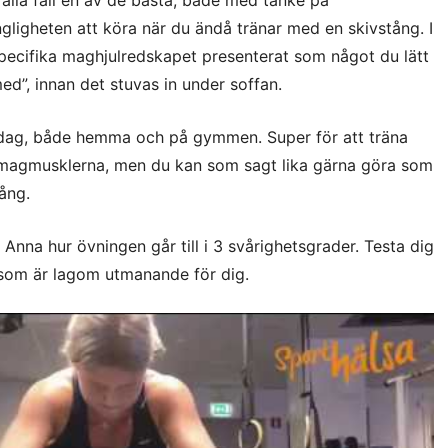
 alla fall en av de bästa, både med tanke på
ngligheten att köra när du ändå tränar med en skivstång. I
pecifika maghjulredskapet presenterat som något du lätt
 med”, innan det stuvas in under soffan.
 idag, både hemma och på gymmen. Super för att träna
e magmusklerna, men du kan som sagt lika gärna göra som
ång.
 Anna hur övningen går till i 3 svårighetsgrader. Testa dig
 som är lagom utmanande för dig.