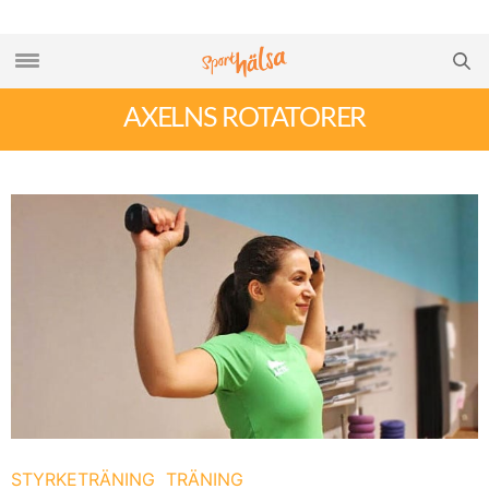
AXELNS ROTATORER
STYRKETRÄNING
TRÄNING