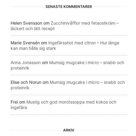
SENASTE KOMMENTARER
Helen Svensson
om
Zucchinivåfflor med fetaostkräm –
läckert och lätt recept
Marie Svensén
om
Ingefärsshot med citron – Hur länge
kan man hålla sig stark
Anna Jonasson
om
Mumsig mugcake i micro – snabb och
proteinrik
Elise och Norun
om
Mumsig mugcake i micro – snabb och
proteinrik
Frei
om
Mustig och god morotssoppa med kokos och
ingefära
ARKIV