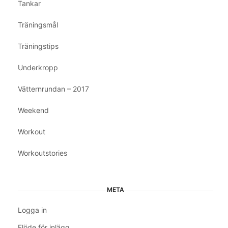
Tankar
Träningsmål
Träningstips
Underkropp
Vätternrundan – 2017
Weekend
Workout
Workoutstories
META
Logga in
Flöde för inlägg