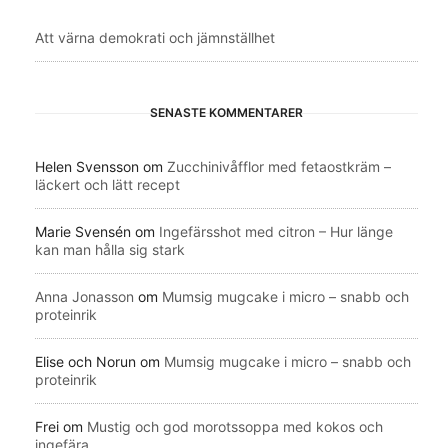
Att värna demokrati och jämnställhet
SENASTE KOMMENTARER
Helen Svensson
om
Zucchinivåfflor med fetaostkräm –
läckert och lätt recept
Marie Svensén
om
Ingefärsshot med citron – Hur länge
kan man hålla sig stark
Anna Jonasson
om
Mumsig mugcake i micro – snabb och
proteinrik
Elise och Norun
om
Mumsig mugcake i micro – snabb och
proteinrik
Frei
om
Mustig och god morotssoppa med kokos och
ingefära