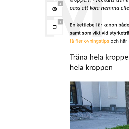
kroppen! I veckans trän
4
pass att köra hemma elle
1
En kettlebell är kanon båd
samt som vikt vid styrketr
få fler övningstips
och här 
Träna hela kroppe
hela kroppen