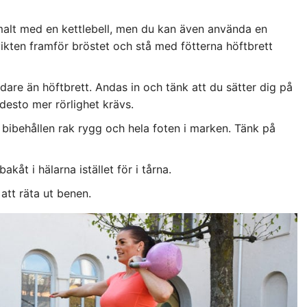
malt med en kettlebell, men du kan även använda en
l vikten framför bröstet och stå med fötterna höftbrett
edare än höftbrett. Andas in och tänk att du sätter dig på
 desto mer rörlighet krävs.
bibehållen rak rygg och hela foten i marken. Tänk på
kåt i hälarna istället för i tårna.
att räta ut benen.