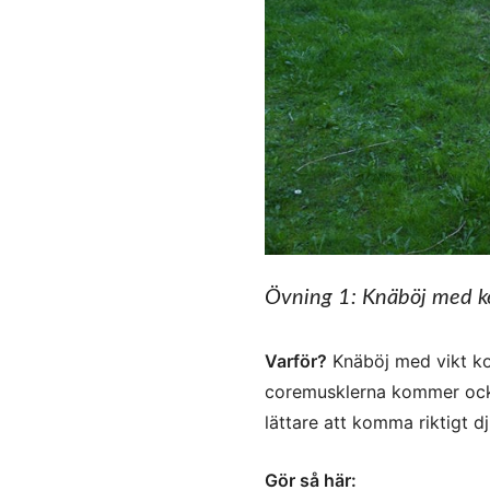
Övning 1: Knäböj med ke
Varför?
Knäböj med vikt ko
coremusklerna kommer ocks
lättare att komma riktigt dj
Gör så här: