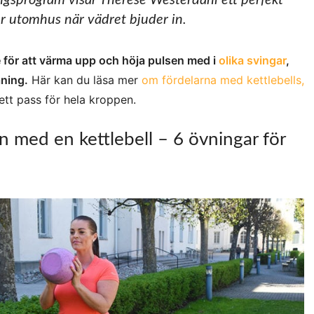
ingsprogram visar Therese Westerdahl ett perfekt
r utomhus när vädret bjuder in.
e för att värma upp och höja pulsen med i
olika svingar
,
äning.
Här kan du läsa mer
om fördelarna med kettlebells,
ett pass för hela kroppen.
n med en kettlebell – 6 övningar för