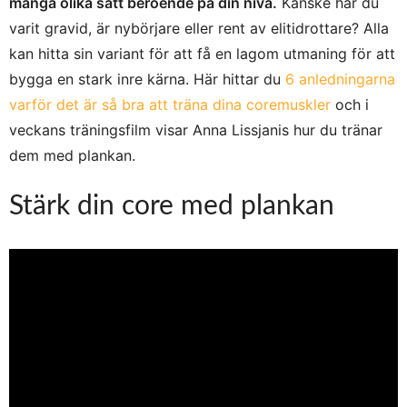
många olika sätt beroende på din nivå.
Kanske har du
varit gravid, är nybörjare eller rent av elitidrottare? Alla
kan hitta sin variant för att få en lagom utmaning för att
bygga en stark inre kärna. Här hittar du
6 anledningarna
varför det är så bra att träna dina coremuskler
och i
veckans träningsfilm visar Anna Lissjanis hur du tränar
dem med plankan.
Stärk din core med plankan