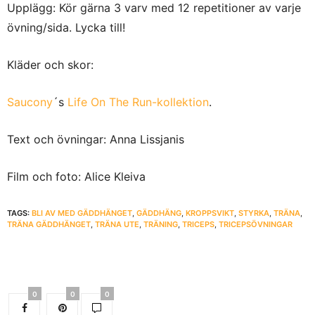
Upplägg: Kör gärna 3 varv med 12 repetitioner av varje
övning/sida. Lycka till!
Kläder och skor:
Saucony
´s
Life On The Run-kollektion
.
Text och övningar: Anna Lissjanis
Film och foto: Alice Kleiva
TAGS:
BLI AV MED GÄDDHÄNGET
,
GÄDDHÄNG
,
KROPPSVIKT
,
STYRKA
,
TRÄNA
,
TRÄNA GÄDDHÄNGET
,
TRÄNA UTE
,
TRÄNING
,
TRICEPS
,
TRICEPSÖVNINGAR
0
0
0