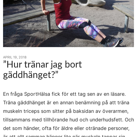
APRIL 19, 2018
”Hur tränar jag bort
gäddhänget?”
En fråga SportHälsa fick för ett tag sen av en läsare.
Träna gäddhänget är en annan benämning på att träna
muskeln triceps som sitter på baksidan av överarmen,
tillsammans med tillhörande hud och underhudsfett. Och
det som händer, ofta för äldre eller otränade personer,
är att allt samman hänger lite när muskeln tappar sin