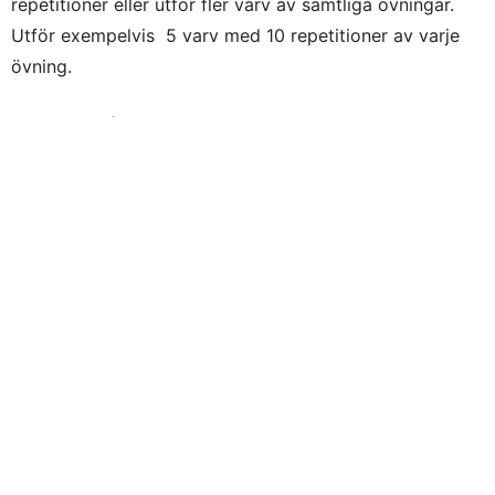
repetitioner eller utför fler varv av samtliga övningar.
Utför exempelvis 5 varv med 10 repetitioner av varje
övning.
I passet ingår följande övningar:
Squat jumps
Box jumps
American situps
Burpees