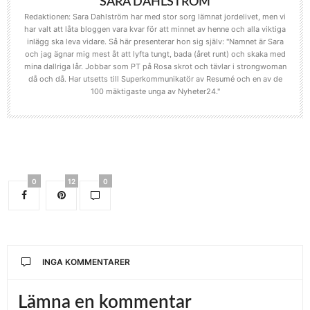
SARA DAHLSTRÖM
Redaktionen: Sara Dahlström har med stor sorg lämnat jordelivet, men vi
har valt att låta bloggen vara kvar för att minnet av henne och alla viktiga
inlägg ska leva vidare. Så här presenterar hon sig själv: "Namnet är Sara
och jag ägnar mig mest åt att lyfta tungt, bada (året runt) och skaka med
mina dallriga lår. Jobbar som PT på Rosa skrot och tävlar i strongwoman
då och då. Har utsetts till Superkommunikatör av Resumé och en av de
100 mäktigaste unga av Nyheter24."
0
12
0
INGA KOMMENTARER
Lämna en kommentar