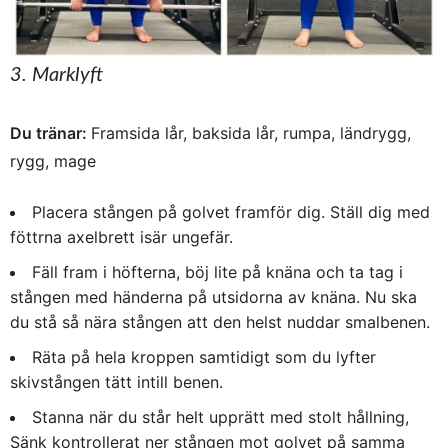
3. Marklyft
Du tränar:
Framsida lår, baksida lår, rumpa, ländrygg,
rygg, mage
Placera stången på golvet framför dig. Ställ dig med
föttrna axelbrett isär ungefär.
Fäll fram i höfterna, böj lite på knäna och ta tag i
stången med händerna på utsidorna av knäna. Nu ska
du stå så nära stången att den helst nuddar smalbenen.
Räta på hela kroppen samtidigt som du lyfter
skivstången tätt intill benen.
Stanna när du står helt upprätt med stolt hållning,
Sänk kontrollerat ner stången mot golvet på samma