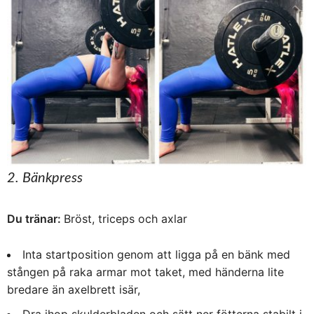
2. Bänkpress
Du tränar:
Bröst, triceps och axlar
Inta startposition genom att ligga på en bänk med
stången på raka armar mot taket, med händerna lite
bredare än axelbrett isär,
Dra ihop skulderbladen och sätt ner fötterna stabilt i