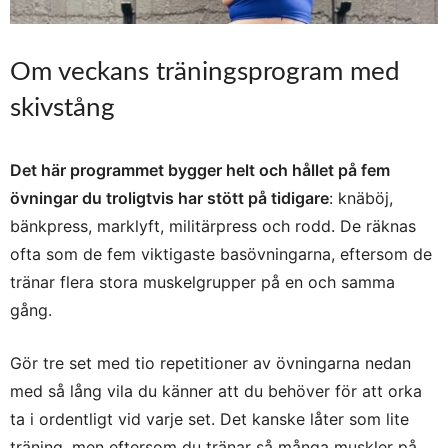
Om veckans träningsprogram med
skivstång
Det här programmet bygger helt och hållet på fem
övningar du troligtvis har stött på tidigare
: knäböj,
bänkpress, marklyft, militärpress och rodd. De räknas
ofta som de fem viktigaste basövningarna, eftersom de
tränar flera stora muskelgrupper på en och samma
gång.
Gör tre set med tio repetitioner av övningarna nedan
med så lång vila du känner att du behöver för att orka
ta i ordentligt vid varje set. Det kanske låter som lite
träning, men eftersom du tränar så många muskler på