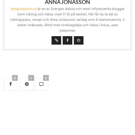
ANNA JONASSON
annajonasson.se
är en av Sveriges äldsta och mest inflytelserika bloggar
inom träning och hälsa, med 17 år på nacken. Här får du ta del av
träningspass, recept och Anna Jonassons vardag som 6-barnsmamma, 2
katter inräknade. Alltid med rörelseglädje och hälsa i fokus, utan
pekpinnar.
0
1
0