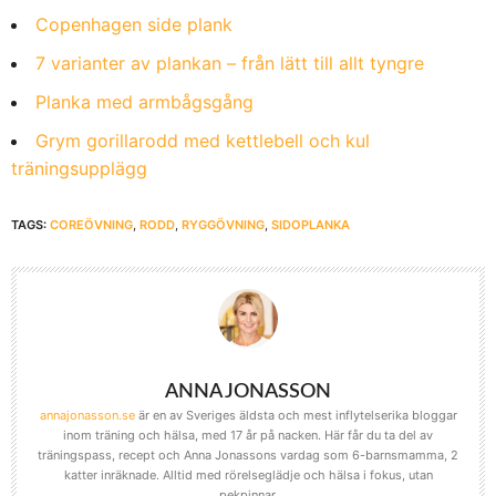
Copenhagen side plank
7 varianter av plankan – från lätt till allt tyngre
Planka med armbågsgång
Grym gorillarodd med kettlebell och kul
träningsupplägg
TAGS:
COREÖVNING
,
RODD
,
RYGGÖVNING
,
SIDOPLANKA
ANNA JONASSON
annajonasson.se
är en av Sveriges äldsta och mest inflytelserika bloggar
inom träning och hälsa, med 17 år på nacken. Här får du ta del av
träningspass, recept och Anna Jonassons vardag som 6-barnsmamma, 2
katter inräknade. Alltid med rörelseglädje och hälsa i fokus, utan
pekpinnar.