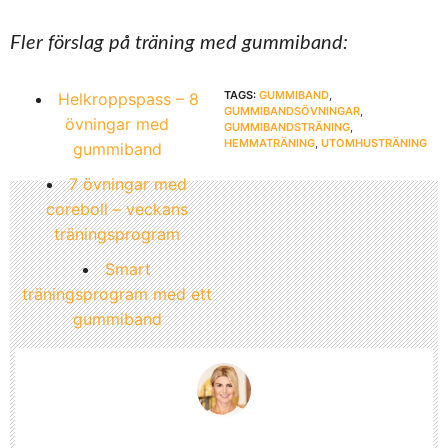
Fler förslag på träning med gummiband:
TAGS:
GUMMIBAND
,
Helkroppspass – 8
GUMMIBANDSÖVNINGAR
,
övningar med
GUMMIBANDSTRÄNING
,
HEMMATRÄNING
,
UTOMHUSTRÄNING
gummiband
7 övningar med
coreboll – veckans
träningsprogram
Smart
träningsprogram med ett
gummiband