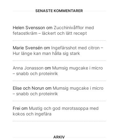
SENASTE KOMMENTARER
Helen Svensson
om
Zucchinivåfflor med
fetaostkräm – läckert och lätt recept
Marie Svensén
om
Ingefärsshot med citron –
Hur länge kan man hålla sig stark
Anna Jonasson
om
Mumsig mugcake i micro
– snabb och proteinrik
Elise och Norun
om
Mumsig mugcake i micro
– snabb och proteinrik
Frei
om
Mustig och god morotssoppa med
kokos och ingefära
ARKIV