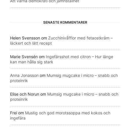
Att värna demokrati och jämnställhet
SENASTE KOMMENTARER
Helen Svensson
om
Zucchinivåfflor med fetaostkräm –
läckert och lätt recept
Marie Svensén
om
Ingefärsshot med citron – Hur länge
kan man hålla sig stark
Anna Jonasson
om
Mumsig mugcake i micro – snabb och
proteinrik
Elise och Norun
om
Mumsig mugcake i micro – snabb och
proteinrik
Frei
om
Mustig och god morotssoppa med kokos och
ingefära