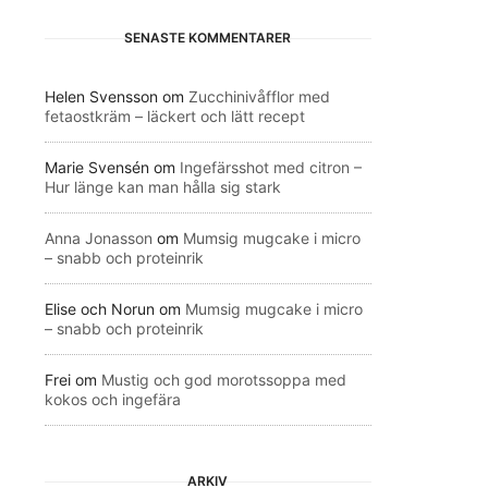
SENASTE KOMMENTARER
Helen Svensson
om
Zucchinivåfflor med
fetaostkräm – läckert och lätt recept
Marie Svensén
om
Ingefärsshot med citron –
Hur länge kan man hålla sig stark
Anna Jonasson
om
Mumsig mugcake i micro
– snabb och proteinrik
Elise och Norun
om
Mumsig mugcake i micro
– snabb och proteinrik
Frei
om
Mustig och god morotssoppa med
kokos och ingefära
ARKIV