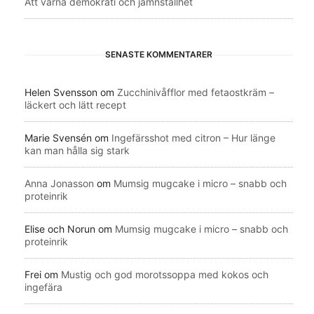
Att värna demokrati och jämnställhet
SENASTE KOMMENTARER
Helen Svensson
om
Zucchinivåfflor med fetaostkräm –
läckert och lätt recept
Marie Svensén
om
Ingefärsshot med citron – Hur länge
kan man hålla sig stark
Anna Jonasson
om
Mumsig mugcake i micro – snabb och
proteinrik
Elise och Norun
om
Mumsig mugcake i micro – snabb och
proteinrik
Frei
om
Mustig och god morotssoppa med kokos och
ingefära