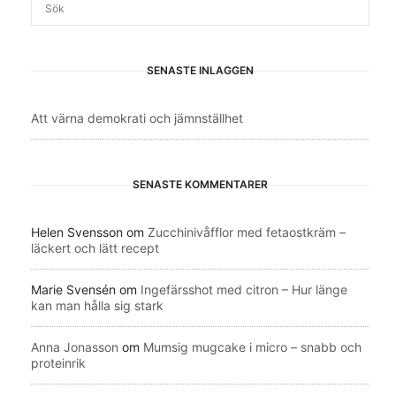
SENASTE INLÄGGEN
Att värna demokrati och jämnställhet
SENASTE KOMMENTARER
Helen Svensson
om
Zucchinivåfflor med fetaostkräm –
läckert och lätt recept
Marie Svensén
om
Ingefärsshot med citron – Hur länge
kan man hålla sig stark
Anna Jonasson
om
Mumsig mugcake i micro – snabb och
proteinrik