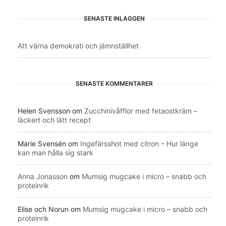
SENASTE INLÄGGEN
Att värna demokrati och jämnställhet
SENASTE KOMMENTARER
Helen Svensson
om
Zucchinivåfflor med fetaostkräm –
läckert och lätt recept
Marie Svensén
om
Ingefärsshot med citron – Hur länge
kan man hålla sig stark
Anna Jonasson
om
Mumsig mugcake i micro – snabb och
proteinrik
Elise och Norun
om
Mumsig mugcake i micro – snabb och
proteinrik