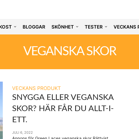
KOST
BLOGGAR
SKÖNHET
TESTER
VECKANS 
VEGANSKA SKOR
VECKANS PRODUKT
SNYGGA ELLER VEGANSKA
SKOR? HÄR FÅR DU ALLT-I-
ETT.
JULI 6, 2022
Annons för Green Laces veganska skor Rättvist,