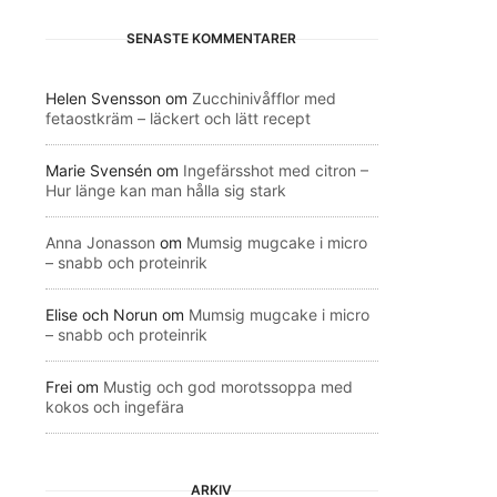
SENASTE KOMMENTARER
Helen Svensson
om
Zucchinivåfflor med
fetaostkräm – läckert och lätt recept
Marie Svensén
om
Ingefärsshot med citron –
Hur länge kan man hålla sig stark
Anna Jonasson
om
Mumsig mugcake i micro
– snabb och proteinrik
Elise och Norun
om
Mumsig mugcake i micro
– snabb och proteinrik
Frei
om
Mustig och god morotssoppa med
kokos och ingefära
ARKIV