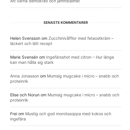
Att värna demokrati och jämnställhet
SENASTE KOMMENTARER
Helen Svensson
om
Zucchinivåfflor med fetaostkräm –
läckert och lätt recept
Marie Svensén
om
Ingefärsshot med citron – Hur länge
kan man hålla sig stark
Anna Jonasson
om
Mumsig mugcake i micro – snabb och
proteinrik
Elise och Norun
om
Mumsig mugcake i micro – snabb och
proteinrik
Frei
om
Mustig och god morotssoppa med kokos och
ingefära