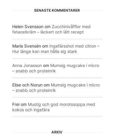
SENASTE KOMMENTARER
Helen Svensson
om
Zucchinivåfflor med
fetaostkräm – läckert och lätt recept
Marie Svensén
om
Ingefärsshot med citron –
Hur länge kan man hålla sig stark
Anna Jonasson
om
Mumsig mugcake i micro
– snabb och proteinrik
Elise och Norun
om
Mumsig mugcake i micro
– snabb och proteinrik
Frei
om
Mustig och god morotssoppa med
kokos och ingefära
ARKIV