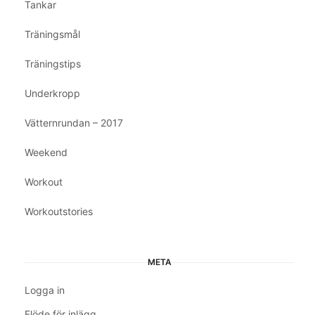
Tankar
Träningsmål
Träningstips
Underkropp
Vätternrundan – 2017
Weekend
Workout
Workoutstories
META
Logga in
Flöde för inlägg