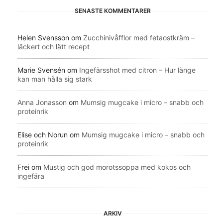
SENASTE KOMMENTARER
Helen Svensson
om
Zucchinivåfflor med fetaostkräm –
läckert och lätt recept
Marie Svensén
om
Ingefärsshot med citron – Hur länge
kan man hålla sig stark
Anna Jonasson
om
Mumsig mugcake i micro – snabb och
proteinrik
Elise och Norun
om
Mumsig mugcake i micro – snabb och
proteinrik
Frei
om
Mustig och god morotssoppa med kokos och
ingefära
ARKIV