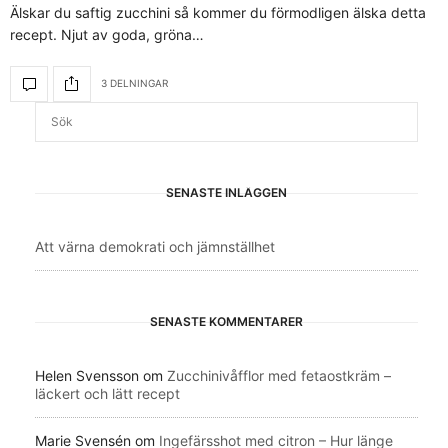
Älskar du saftig zucchini så kommer du förmodligen älska detta
recept. Njut av goda, gröna…
3 DELNINGAR
SENASTE INLÄGGEN
Att värna demokrati och jämnställhet
SENASTE KOMMENTARER
Helen Svensson
om
Zucchinivåfflor med fetaostkräm –
läckert och lätt recept
Marie Svensén
om
Ingefärsshot med citron – Hur länge