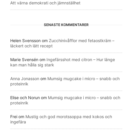
Att värna demokrati och jämnställhet
SENASTE KOMMENTARER
Helen Svensson
om
Zucchinivåfflor med fetaostkräm –
läckert och lätt recept
Marie Svensén
om
Ingefärsshot med citron – Hur länge
kan man hålla sig stark
Anna Jonasson
om
Mumsig mugcake i micro – snabb och
proteinrik
Elise och Norun
om
Mumsig mugcake i micro – snabb och
proteinrik
Frei
om
Mustig och god morotssoppa med kokos och
ingefära