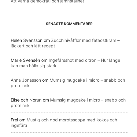
Att värna demokrati och jämnställhet
SENASTE KOMMENTARER
Helen Svensson
om
Zucchinivåfflor med fetaostkräm –
läckert och lätt recept
Marie Svensén
om
Ingefärsshot med citron – Hur länge
kan man hålla sig stark
Anna Jonasson
om
Mumsig mugcake i micro – snabb och
proteinrik
Elise och Norun
om
Mumsig mugcake i micro – snabb och
proteinrik
Frei
om
Mustig och god morotssoppa med kokos och
ingefära