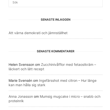
SENASTE INLÄGGEN
Att värna demokrati och jämnställhet
SENASTE KOMMENTARER
Helen Svensson
om
Zucchinivåfflor med fetaostkräm –
läckert och lätt recept
Marie Svensén
om
Ingefärsshot med citron – Hur länge
kan man hålla sig stark
Anna Jonasson
om
Mumsig mugcake i micro – snabb och
proteinrik