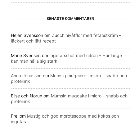
SENASTE KOMMENTARER
Helen Svensson
om
Zucchinivåfflor med fetaostkräm –
läckert och lätt recept
Marie Svensén
om
Ingefärsshot med citron – Hur länge
kan man hålla sig stark
Anna Jonasson
om
Mumsig mugcake i micro – snabb och
proteinrik
Elise och Norun
om
Mumsig mugcake i micro – snabb och
proteinrik
Frei
om
Mustig och god morotssoppa med kokos och
ingefära