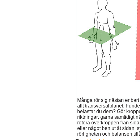
Många rör sig nästan enbart i
allt transversalplanet. Funder
belastar du dem? Gör kroppen 
riktningar, gärna samtidigt nä
rotera överkroppen från sida 
eller något ben ut åt sidan, 
rörligheten och balansen till