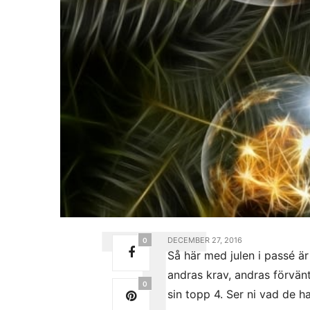
DECEMBER 27, 2016
0
Så här med julen i passé är 
andras krav, andras förvän
0
sin topp 4. Ser ni vad de 