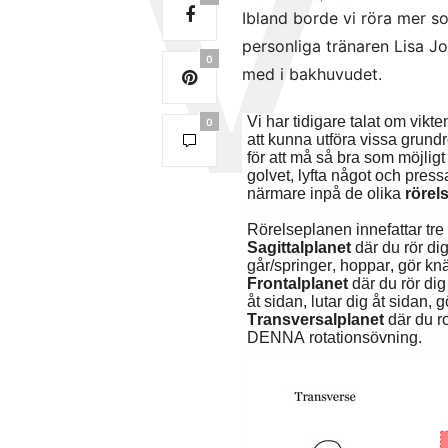
Ibland borde vi röra mer so
personliga tränaren Lisa J
0
med i bakhuvudet.
Vi har tidigare talat om vikt
0
att kunna utföra vissa grundr
för att må så bra som möjlig
golvet, lyfta något och press
närmare inpå de olika
rörel
Rörelseplanen innefattar tre 
Sagittalplanet
där du rör di
går/springer, hoppar, gör kn
Frontalplanet
där du rör di
åt sidan, lutar dig åt sidan, g
Transversalplanet
där du r
DENNA rotationsövning.