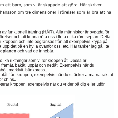
m ett barn, som vi är skapade att göra. Här skriver
ohansson om tre dimensioner i rörelser som är bra att ha
en av funktionell träning (HÄR). Alla människor är byggda för
örelser och att kunna röra oss i flera olika rörelseplan. Detta
t i kroppen och inte begränsas från att exempelvis krypa på
a upp det på en hylla ovanför oss, etc. Här tänker jag gå lite
seplanen
och vad de innebär.
olika riktningar som vi rör kroppen åt. Dessa är:
g framåt, bakåt, uppåt och nedåt. Exempelvis när du
äböj, marklyft, bänkpress..
g utåt från kroppen, exempelvis när du sträcker armarna rakt ut
ör chins..
oterar kroppen, exempelvis när du vrider på dig eller utför